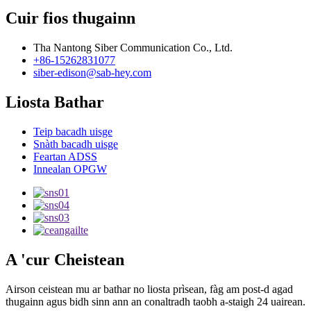
Cuir fios thugainn
Tha Nantong Siber Communication Co., Ltd.
+86-15262831077
siber-edison@sab-hey.com
Liosta Bathar
Teip bacadh uisge
Snàth bacadh uisge
Feartan ADSS
Innealan OPGW
A 'cur Cheistean
Airson ceistean mu ar bathar no liosta prìsean, fàg am post-d agad
thugainn agus bidh sinn ann an conaltradh taobh a-staigh 24 uairean.