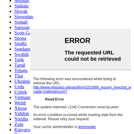
Sesotho
Sinhala
Slovak
Slovenian
Somali
Samoan
Scots Gaelic
Shona
Sindhi
Sundanese
Swahili
Tajik
Tamil
Telugu
Thai
Ukrainian
Urdu
Uzbek
Vietnamese
Welsh
Xhosa
Yiddish
Yoruba
Zulu
Kinyarwanda