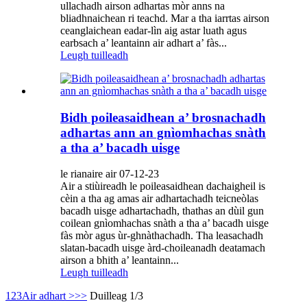
ullachadh airson adhartas mòr anns na
bliadhnaichean ri teachd. Mar a tha iarrtas airson
ceanglaichean eadar-lìn aig astar luath agus
earbsach a’ leantainn air adhart a’ fàs...
Leugh tuilleadh
Bidh poileasaidhean a’ brosnachadh
adhartas ann an gnìomhachas snàth
a tha a’ bacadh uisge
le rianaire air 07-12-23
Air a stiùireadh le poileasaidhean dachaigheil is
cèin a tha ag amas air adhartachadh teicneòlas
bacadh uisge adhartachadh, thathas an dùil gun
coilean gnìomhachas snàth a tha a’ bacadh uisge
fàs mòr agus ùr-ghnàthachadh. Tha leasachadh
slatan-bacadh uisge àrd-choileanadh deatamach
airson a bhith a’ leantainn...
Leugh tuilleadh
1
2
3
Air adhart >
>>
Duilleag 1/3