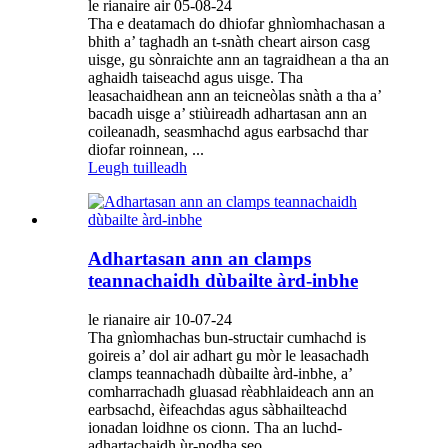
le rianaire air 05-08-24
Tha e deatamach do dhiofar ghnìomhachasan a
bhith a’ taghadh an t-snàth cheart airson casg
uisge, gu sònraichte ann an tagraidhean a tha an
aghaidh taiseachd agus uisge. Tha
leasachaidhean ann an teicneòlas snàth a tha a’
bacadh uisge a’ stiùireadh adhartasan ann an
coileanadh, seasmhachd agus earbsachd thar
diofar roinnean, ...
Leugh tuilleadh
Adhartasan ann an clamps
teannachaidh dùbailte àrd-inbhe
le rianaire air 10-07-24
Tha gnìomhachas bun-structair cumhachd is
goireis a’ dol air adhart gu mòr le leasachadh
clamps teannachadh dùbailte àrd-inbhe, a’
comharrachadh gluasad rèabhlaideach ann an
earbsachd, èifeachdas agus sàbhailteachd
ionadan loidhne os cionn. Tha an luchd-
adhartachaidh ùr-nodha seo ...