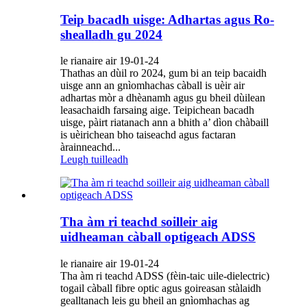
Teip bacadh uisge: Adhartas agus Ro-
shealladh gu 2024
le rianaire air 19-01-24
Thathas an dùil ro 2024, gum bi an teip bacaidh
uisge ann an gnìomhachas càball is uèir air
adhartas mòr a dhèanamh agus gu bheil dùilean
leasachaidh farsaing aige. Teipichean bacadh
uisge, pàirt riatanach ann a bhith a’ dìon chàbaill
is uèirichean bho taiseachd agus factaran
àrainneachd...
Leugh tuilleadh
Tha àm ri teachd soilleir aig
uidheaman càball optigeach ADSS
le rianaire air 19-01-24
Tha àm ri teachd ADSS (fèin-taic uile-dielectric)
togail càball fibre optic agus goireasan stàlaidh
gealltanach leis gu bheil an gnìomhachas ag