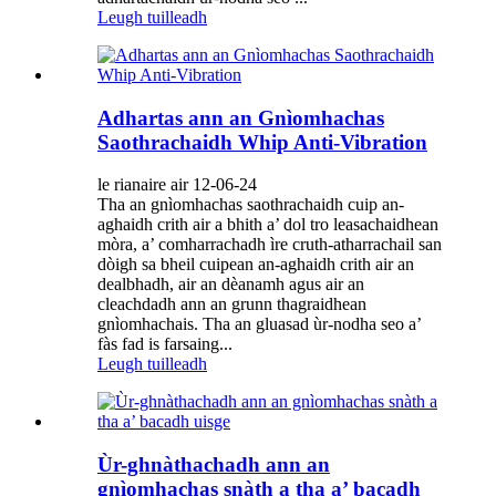
Leugh tuilleadh
Adhartas ann an Gnìomhachas
Saothrachaidh Whip Anti-Vibration
le rianaire air 12-06-24
Tha an gnìomhachas saothrachaidh cuip an-
aghaidh crith air a bhith a’ dol tro leasachaidhean
mòra, a’ comharrachadh ìre cruth-atharrachail san
dòigh sa bheil cuipean an-aghaidh crith air an
dealbhadh, air an dèanamh agus air an
cleachdadh ann an grunn thagraidhean
gnìomhachais. Tha an gluasad ùr-nodha seo a’
fàs fad is farsaing...
Leugh tuilleadh
Ùr-ghnàthachadh ann an
gnìomhachas snàth a tha a’ bacadh