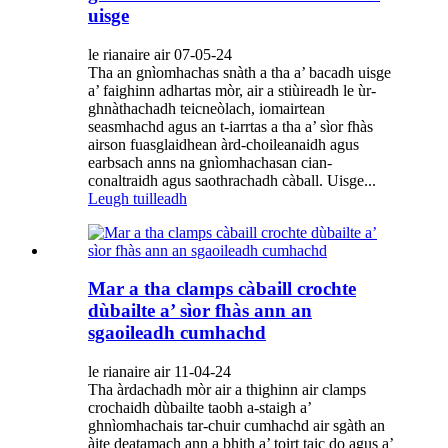
uisge
le rianaire air 07-05-24
Tha an gnìomhachas snàth a tha a’ bacadh uisge
a’ faighinn adhartas mòr, air a stiùireadh le ùr-
ghnàthachadh teicneòlach, iomairtean
seasmhachd agus an t-iarrtas a tha a’ sìor fhàs
airson fuasglaidhean àrd-choileanaidh agus
earbsach anns na gnìomhachasan cian-
conaltraidh agus saothrachadh càball. Uisge...
Leugh tuilleadh
Mar a tha clamps càbaill crochte
dùbailte a’ sìor fhàs ann an
sgaoileadh cumhachd
le rianaire air 11-04-24
Tha àrdachadh mòr air a thighinn air clamps
crochaidh dùbailte taobh a-staigh a’
ghnìomhachais tar-chuir cumhachd air sgàth an
àite deatamach ann a bhith a’ toirt taic do agus a’