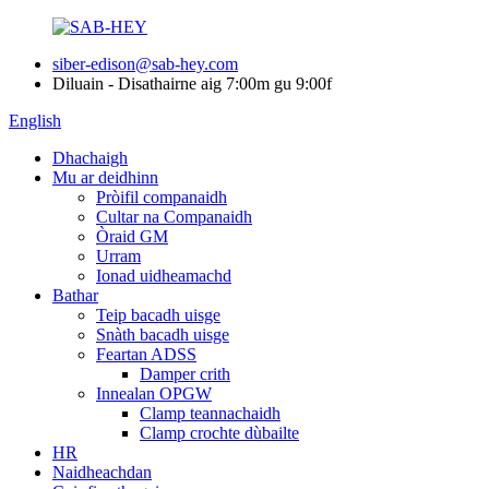
siber-edison@sab-hey.com
Diluain - Disathairne aig 7:00m gu 9:00f
English
Dhachaigh
Mu ar deidhinn
Pròifil companaidh
Cultar na Companaidh
Òraid GM
Urram
Ionad uidheamachd
Bathar
Teip bacadh uisge
Snàth bacadh uisge
Feartan ADSS
Damper crith
Innealan OPGW
Clamp teannachaidh
Clamp crochte dùbailte
HR
Naidheachdan