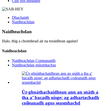
Cuir fios thugainn
Dhachaigh
Naidheachdan
Naidheachdan
Halo, thig a choimhead air na toraidhean againn!
Naidheachdan
Naidheachdan Companaidh
Naidheachdan gnìomhachas
Ùr-ghnàthachaidhean ann an snàth a
tha a’ bacadh uisge: ag adhartachadh
coileanadh agus seasmhachd