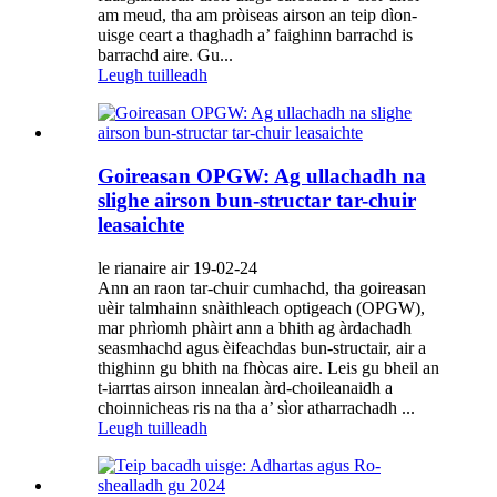
am meud, tha am pròiseas airson an teip dìon-
uisge ceart a thaghadh a’ faighinn barrachd is
barrachd aire. Gu...
Leugh tuilleadh
Goireasan OPGW: Ag ullachadh na
slighe airson bun-structar tar-chuir
leasaichte
le rianaire air 19-02-24
Ann an raon tar-chuir cumhachd, tha goireasan
uèir talmhainn snàithleach optigeach (OPGW),
mar phrìomh phàirt ann a bhith ag àrdachadh
seasmhachd agus èifeachdas bun-structair, air a
thighinn gu bhith na fhòcas aire. Leis gu bheil an
t-iarrtas airson innealan àrd-choileanaidh a
choinnicheas ris na tha a’ sìor atharrachadh ...
Leugh tuilleadh