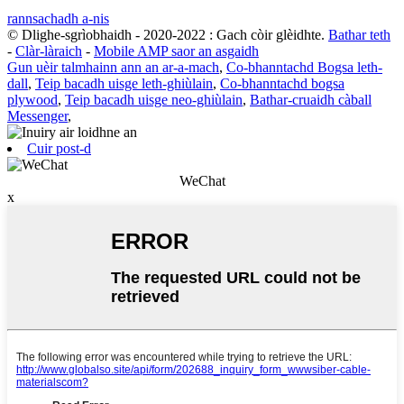
rannsachadh a-nis
© Dlighe-sgrìobhaidh - 2020-2022 : Gach còir glèidhte.
Bathar teth
-
Clàr-làraich
-
Mobile AMP saor an asgaidh
Gun uèir talmhainn ann an ar-a-mach
,
Co-bhanntachd Bogsa leth-
dall
,
Teip bacadh uisge leth-ghiùlain
,
Co-bhanntachd bogsa
plywood
,
Teip bacadh uisge neo-ghiùlain
,
Bathar-cruaidh càball
Messenger
,
Cuir post-d
WeChat
x