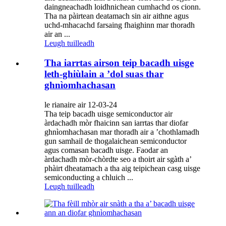
daingneachadh loidhnichean cumhachd os cionn.
Tha na pàirtean deatamach sin air aithne agus
uchd-mhacachd farsaing fhaighinn mar thoradh
air an ...
Leugh tuilleadh
Tha iarrtas airson teip bacadh uisge
leth-ghiùlain a ’dol suas thar
ghnìomhachasan
le rianaire air 12-03-24
Tha teip bacadh uisge semiconductor air
àrdachadh mòr fhaicinn san iarrtas thar diofar
ghnìomhachasan mar thoradh air a ’chothlamadh
gun samhail de thogalaichean semiconductor
agus comasan bacadh uisge. Faodar an
àrdachadh mòr-chòrdte seo a thoirt air sgàth a’
phàirt dheatamach a tha aig teipichean casg uisge
semiconducting a chluich ...
Leugh tuilleadh