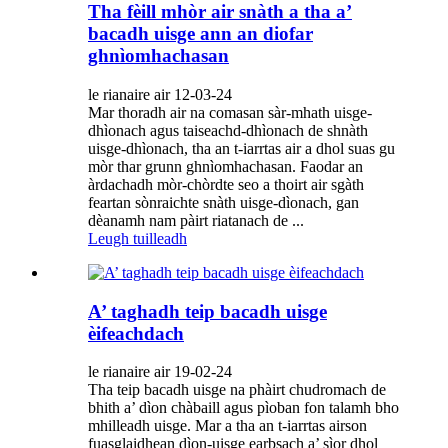
Tha fèill mhòr air snàth a tha a’
bacadh uisge ann an diofar
ghnìomhachasan
le rianaire air 12-03-24
Mar thoradh air na comasan sàr-mhath uisge-
dhìonach agus taiseachd-dhìonach de shnàth
uisge-dhìonach, tha an t-iarrtas air a dhol suas gu
mòr thar grunn ghnìomhachasan. Faodar an
àrdachadh mòr-chòrdte seo a thoirt air sgàth
feartan sònraichte snàth uisge-dìonach, gan
dèanamh nam pàirt riatanach de ...
Leugh tuilleadh
A’ taghadh teip bacadh uisge
èifeachdach
le rianaire air 19-02-24
Tha teip bacadh uisge na phàirt chudromach de
bhith a’ dìon chàbaill agus pìoban fon talamh bho
mhilleadh uisge. Mar a tha an t-iarrtas airson
fuasglaidhean dìon-uisge earbsach a’ sìor dhol